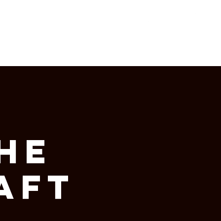
BOOKING
NEWS
he
aft