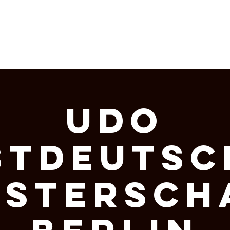
HISTORY
KURSE
EVENTS
UDO
stdeutsc
istersch