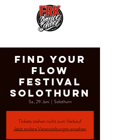
Find your
Flow
Festival
Solothurn
Sa., 29. Juni
  |  
Solothurn
Tickets stehen nicht zum Verkauf
Jetzt andere Veranstaltungen ansehen