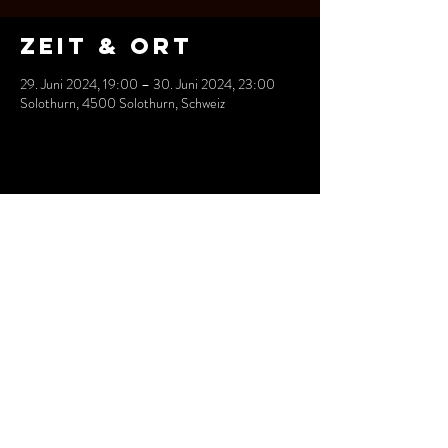
Zeit & Ort
29. Juni 2024, 19:00 – 30. Juni 2024, 23:00
Solothurn, 4500 Solothurn, Schweiz
Diese
Veranstaltung
teilen
IMPRESSUM / AGBS
CONTACT
Copyright © FRK Dance School 2024